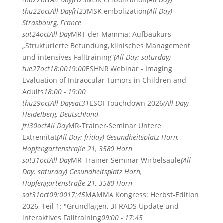
thu
22
oct
All Day
fri
23
MSK embolization
(All Day)
Strasbourg, France
sat
24
oct
All Day
MRT der Mamma: Aufbaukurs
„Strukturierte Befundung, klinisches Management
und intensives Falltraining“
(All Day: saturday)
tue
27
oct
18:00
19:00
ESHNR Webinar - Imaging
Evaluation of Intraocular Tumors in Children and
Adults
18:00 - 19:00
thu
29
oct
All Day
sat
31
ESOI Touchdown 2026
(All Day)
Heidelberg, Deutschland
fri
30
oct
All Day
MR-Trainer-Seminar Untere
Extremität
(All Day: friday)
Gesundheitsplatz Horn,
Hopfengartenstraße 21, 3580 Horn
sat
31
oct
All Day
MR-Trainer-Seminar Wirbelsäule
(All
Day: saturday)
Gesundheitsplatz Horn,
Hopfengartenstraße 21, 3580 Horn
sat
31
oct
09:00
17:45
MAMMA Kongress: Herbst-Edition
2026, Teil 1: "Grundlagen, BI-RADS Update und
interaktives Falltraining
09:00 - 17:45