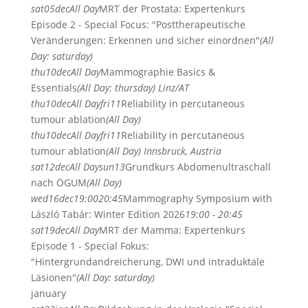
sat
05
dec
All Day
MRT der Prostata: Expertenkurs
Episode 2 - Special Focus: "Posttherapeutische
Veränderungen: Erkennen und sicher einordnen"
(All
Day: saturday)
thu
10
dec
All Day
Mammographie Basics &
Essentials
(All Day: thursday)
Linz/AT
thu
10
dec
All Day
fri
11
Reliability in percutaneous
tumour ablation
(All Day)
thu
10
dec
All Day
fri
11
Reliability in percutaneous
tumour ablation
(All Day)
Innsbruck, Austria
sat
12
dec
All Day
sun
13
Grundkurs Abdomenultraschall
nach ÖGUM
(All Day)
wed
16
dec
19:00
20:45
Mammography Symposium with
László Tabár: Winter Edition 2026
19:00 - 20:45
sat
19
dec
All Day
MRT der Mamma: Expertenkurs
Episode 1 - Special Fokus:
"Hintergrundandreicherung, DWI und intraduktale
Läsionen"
(All Day: saturday)
january