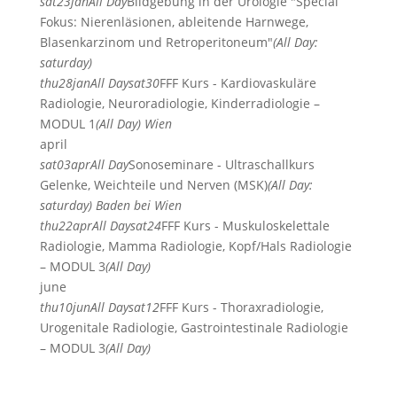
sat
23
jan
All Day
Bildgebung in der Urologie "Special
Fokus: Nierenläsionen, ableitende Harnwege,
Blasenkarzinom und Retroperitoneum"
(All Day:
saturday)
thu
28
jan
All Day
sat
30
FFF Kurs - Kardiovaskuläre
Radiologie, Neuroradiologie, Kinderradiologie –
MODUL 1
(All Day)
Wien
april
sat
03
apr
All Day
Sonoseminare - Ultraschallkurs
Gelenke, Weichteile und Nerven (MSK)
(All Day:
saturday)
Baden bei Wien
thu
22
apr
All Day
sat
24
FFF Kurs - Muskuloskelettale
Radiologie, Mamma Radiologie, Kopf/Hals Radiologie
– MODUL 3
(All Day)
june
thu
10
jun
All Day
sat
12
FFF Kurs - Thoraxradiologie,
Urogenitale Radiologie, Gastrointestinale Radiologie
– MODUL 3
(All Day)