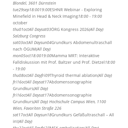
Blondel, 3601 Dürnstein
tue
29
sep
18:00
19:00
ESHNR Webinar - Exploring
Minefield in Head & Neck Imaging
18:00 - 19:00
october
thu
01
oct
All Day
sat
03
ÖRG Kongress 2026
(All Day)
Salzburg Congress
sat
03
oct
All Day
sun
04
Grundkurs Abdomenultraschall
nach ÖGUM
(All Day)
mon
05
oct
18:00
19:00
Mamma MRT: Interaktive
Falldiskussion mit Prof. Baltzer und Prof. Dietzel
18:00
- 19:00
thu
08
oct
All Day
fri
09
Thyroid thermal ablation
(All Day)
fri
16
oct
All Day
sat
17
Abdomensonographie
Grundkurs
(All Day)
fri
16
oct
All Day
sat
17
Abdomensonographie
Grundkurs
(All Day)
Hochschule Campus Wien, 1100
Wien, Favoriten Straße 226
sat
17
oct
All Day
sun
18
Grundkurs Gefäßultraschall – All
in!
(All Day)
thu
22
oct
All Day
fri
23
MSK embolization
(All Day)