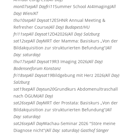
mon
07
sep
All Day
fri
11
Summer School AI4Imaging
(All
Day)
Wien/AT
thu
10
sep
All Day
sat
12
ESHNR Annual Meeting &
Refresher Course
(All Day)
Budapest/HU
fri
11
sep
All Day
sat
12
D42026
(All Day)
Salzburg
sat
12
sep
All Day
MRT der Mamma: Basiskurs „Von der
Bildakquisition zur strukturierten Befundung“
(All
Day: saturday)
thu
17
sep
All Day
sat
19
R3 Imaging 2026
(All Day)
Bodenseeforum Konstanz
fri
18
sep
All Day
sat
19
Bildgebung mit Herz 2026
(All Day)
Salzburg
sat
19
sep
All Day
sun
20
Grundkurs Abdomenultraschall
nach ÖGUM
(All Day)
sat
26
sep
All Day
MRT der Prostata: Basiskurs „Von der
Bildakquisition zur strukturierten Befundung“
(All
Day: saturday)
sat
26
sep
All Day
Wachau-Seminar 2026 "Störe meine
Diagnose nicht"
(All Day: saturday)
Gasthof Sänger