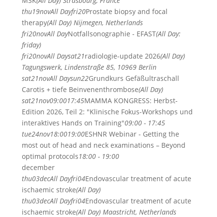
MSK
(All Day)
Strasbourg, France
thu
19
nov
All Day
fri
20
Prostate biopsy and focal
therapy
(All Day)
Nijmegen, Netherlands
fri
20
nov
All Day
Notfallsonographie - EFAST
(All Day:
friday)
fri
20
nov
All Day
sat
21
radiologie-update 2026
(All Day)
Tagungswerk, Lindenstraße 85, 10969 Berlin
sat
21
nov
All Day
sun
22
Grundkurs Gefäßultraschall
Carotis + tiefe Beinvenenthrombose
(All Day)
sat
21
nov
09:00
17:45
MAMMA KONGRESS: Herbst-
Edition 2026, Teil 2: "Klinische Fokus-Workshops und
interaktives Hands on Training"
09:00 - 17:45
tue
24
nov
18:00
19:00
ESHNR Webinar - Getting the
most out of head and neck examinations – Beyond
optimal protocols
18:00 - 19:00
december
thu
03
dec
All Day
fri
04
Endovascular treatment of acute
ischaemic stroke
(All Day)
thu
03
dec
All Day
fri
04
Endovascular treatment of acute
ischaemic stroke
(All Day)
Maastricht, Netherlands