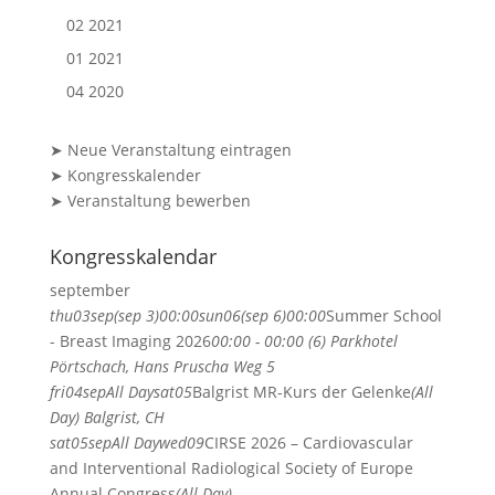
02 2021
01 2021
04 2020
➤ Neue Veranstaltung eintragen
➤ Kongresskalender
➤ Veranstaltung bewerben
Kongresskalendar
september
thu
03
sep
(sep 3)
00:00
sun
06
(sep 6)
00:00
Summer School
- Breast Imaging 2026
00:00 - 00:00 (6)
Parkhotel
Pörtschach
, Hans Pruscha Weg 5
fri
04
sep
All Day
sat
05
Balgrist MR-Kurs der Gelenke
(All
Day)
Balgrist, CH
sat
05
sep
All Day
wed
09
CIRSE 2026 – Cardiovascular
and Interventional Radiological Society of Europe
Annual Congress
(All Day)