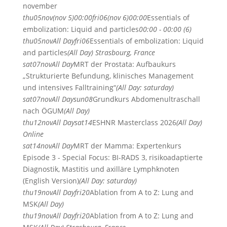
november
thu
05
nov
(nov 5)
00:00
fri
06
(nov 6)
00:00
Essentials of
embolization: Liquid and particles
00:00 - 00:00 (6)
thu
05
nov
All Day
fri
06
Essentials of embolization: Liquid
and particles
(All Day)
Strasbourg, France
sat
07
nov
All Day
MRT der Prostata: Aufbaukurs
„Strukturierte Befundung, klinisches Management
und intensives Falltraining“
(All Day: saturday)
sat
07
nov
All Day
sun
08
Grundkurs Abdomenultraschall
nach ÖGUM
(All Day)
thu
12
nov
All Day
sat
14
ESHNR Masterclass 2026
(All Day)
Online
sat
14
nov
All Day
MRT der Mamma: Expertenkurs
Episode 3 - Special Focus: BI-RADS 3, risikoadaptierte
Diagnostik, Mastitis und axilläre Lymphknoten
(English Version)
(All Day: saturday)
thu
19
nov
All Day
fri
20
Ablation from A to Z: Lung and
MSK
(All Day)
thu
19
nov
All Day
fri
20
Ablation from A to Z: Lung and