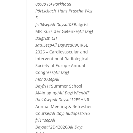
00:00 (6)
Parkhotel
Pörtschach
, Hans Pruscha Weg
5
fri
04
sep
All Day
sat
05
Balgrist
MR-Kurs der Gelenke
(All Day)
Balgrist, CH
sat
05
sep
All Day
wed
09
CIRSE
2026 – Cardiovascular and
Interventional Radiological
Society of Europe Annual
Congress
(All Day)
mon
07
sep
All
Day
fri
11
Summer School
AI4Imaging
(All Day)
Wien/AT
thu
10
sep
All Day
sat
12
ESHNR
Annual Meeting & Refresher
Course
(All Day)
Budapest/HU
fri
11
sep
All
Day
sat
12
D42026
(All Day)