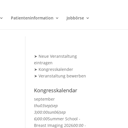
Patienteninformation
Jobbörse
➤ Neue Veranstaltung
eintragen
➤ Kongresskalender
➤ Veranstaltung bewerben
Kongresskalendar
september
thu
03
sep
(sep
3)
00:00
sun
06
(sep
6)
00:00
Summer School -
Breast Imaging 2026
00:00 -