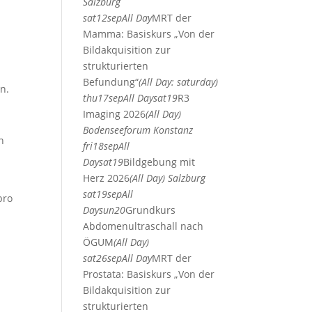
Salzburg
sat
12
sep
All Day
MRT der
Mamma: Basiskurs „Von der
Bildakquisition zur
strukturierten
Befundung“
(All Day: saturday)
n.
thu
17
sep
All Day
sat
19
R3
Imaging 2026
(All Day)
Bodenseeforum Konstanz
n
fri
18
sep
All
Day
sat
19
Bildgebung mit
Herz 2026
(All Day)
Salzburg
sat
19
sep
All
pro
Day
sun
20
Grundkurs
Abdomenultraschall nach
ÖGUM
(All Day)
sat
26
sep
All Day
MRT der
Prostata: Basiskurs „Von der
Bildakquisition zur
strukturierten