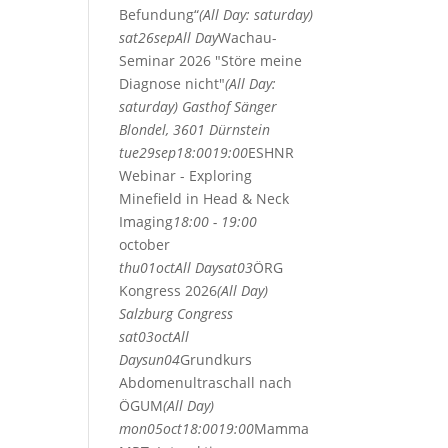
Befundung“
(All Day: saturday)
sat
26
sep
All Day
Wachau-
Seminar 2026 "Störe meine
Diagnose nicht"
(All Day:
saturday)
Gasthof Sänger
Blondel, 3601 Dürnstein
tue
29
sep
18:00
19:00
ESHNR
Webinar - Exploring
Minefield in Head & Neck
Imaging
18:00 - 19:00
october
thu
01
oct
All Day
sat
03
ÖRG
Kongress 2026
(All Day)
Salzburg Congress
sat
03
oct
All
Day
sun
04
Grundkurs
Abdomenultraschall nach
ÖGUM
(All Day)
mon
05
oct
18:00
19:00
Mamma