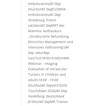
embolization
(All Day)
thu
22
oct
All Day
fri
23
MSK
embolization
(All Day)
Strasbourg, France
sat
24
oct
All Day
MRT der
Mamma: Aufbaukurs
„Strukturierte Befundung,
klinisches Management und
intensives Falltraining“
(All
Day: saturday)
tue
27
oct
18:00
19:00
ESHNR
Webinar - Imaging
Evaluation of Intraocular
Tumors in Children and
Adults
18:00 - 19:00
thu
29
oct
All Day
sat
31
ESOI
Touchdown 2026
(All Day)
Heidelberg, Deutschland
fri
30
oct
All Day
MR-Trainer-