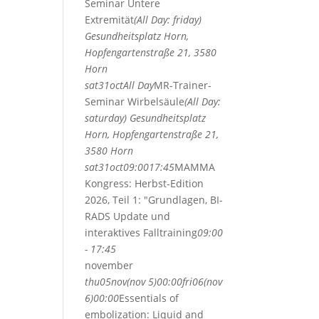
Seminar Untere
Extremität
(All Day: friday)
Gesundheitsplatz Horn,
Hopfengartenstraße 21, 3580
Horn
sat
31
oct
All Day
MR-Trainer-
Seminar Wirbelsäule
(All Day:
saturday)
Gesundheitsplatz
Horn, Hopfengartenstraße 21,
3580 Horn
sat
31
oct
09:00
17:45
MAMMA
Kongress: Herbst-Edition
2026, Teil 1: "Grundlagen, BI-
RADS Update und
interaktives Falltraining
09:00
- 17:45
november
thu
05
nov
(nov 5)
00:00
fri
06
(nov
6)
00:00
Essentials of
embolization: Liquid and