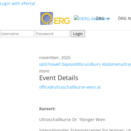
Login with ePortal
ÖRG
ÖRG N
MyUserArea
Login
november, 2026
sat
07
nov
All Day
sun
08
Grundkurs Abdomenultra
more
Event Details
office@ultraschallkurse-wien.at
Kursort:
Ultraschallkurse Dr. Ybinger Wien
Internationales Trainingscenter für Human- u