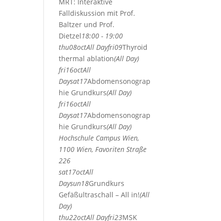
MRT: Interaktive
Falldiskussion mit Prof.
Baltzer und Prof.
Dietzel
18:00 - 19:00
thu
08
oct
All Day
fri
09
Thyroid
thermal ablation
(All Day)
fri
16
oct
All
Day
sat
17
Abdomensonograp
hie Grundkurs
(All Day)
fri
16
oct
All
Day
sat
17
Abdomensonograp
hie Grundkurs
(All Day)
Hochschule Campus Wien,
1100 Wien, Favoriten Straße
226
sat
17
oct
All
Day
sun
18
Grundkurs
Gefäßultraschall – All in!
(All
Day)
thu
22
oct
All Day
fri
23
MSK