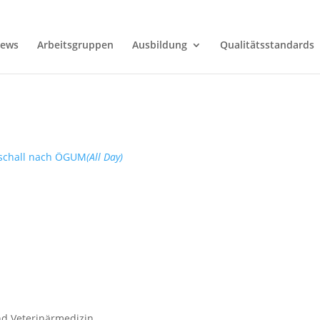
ews
Arbeitsgruppen
Ausbildung
Qualitätsstandards
schall nach ÖGUM
(All Day)
nd Veterinärmedizin