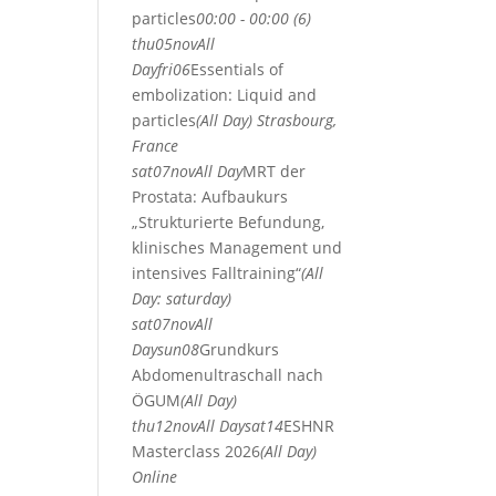
particles
00:00 - 00:00 (6)
thu
05
nov
All
Day
fri
06
Essentials of
embolization: Liquid and
particles
(All Day)
Strasbourg,
France
sat
07
nov
All Day
MRT der
Prostata: Aufbaukurs
„Strukturierte Befundung,
klinisches Management und
intensives Falltraining“
(All
Day: saturday)
sat
07
nov
All
Day
sun
08
Grundkurs
Abdomenultraschall nach
ÖGUM
(All Day)
thu
12
nov
All Day
sat
14
ESHNR
Masterclass 2026
(All Day)
Online