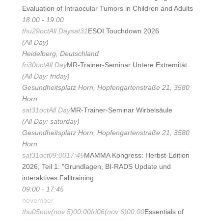
Evaluation of Intraocular Tumors in Children and Adults
18:00 - 19:00
thu
29
oct
All Day
sat
31
ESOI Touchdown 2026
(All Day)
Heidelberg, Deutschland
fri
30
oct
All Day
MR-Trainer-Seminar Untere Extremität
(All Day: friday)
Gesundheitsplatz Horn, Hopfengartenstraße 21, 3580
Horn
sat
31
oct
All Day
MR-Trainer-Seminar Wirbelsäule
(All Day: saturday)
Gesundheitsplatz Horn, Hopfengartenstraße 21, 3580
Horn
sat
31
oct
09:00
17:45
MAMMA Kongress: Herbst-Edition
2026, Teil 1: "Grundlagen, BI-RADS Update und
interaktives Falltraining
09:00 - 17:45
november
thu
05
nov
(nov 5)
00:00
fri
06
(nov 6)
00:00
Essentials of