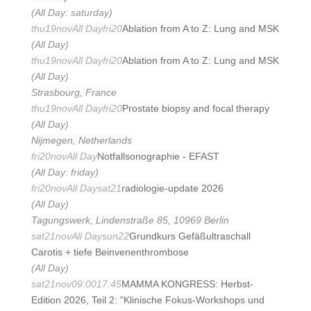
(All Day: saturday)
thu
19
nov
All Day
fri
20
Ablation from A to Z: Lung and MSK
(All Day)
thu
19
nov
All Day
fri
20
Ablation from A to Z: Lung and MSK
(All Day)
Strasbourg, France
thu
19
nov
All Day
fri
20
Prostate biopsy and focal therapy
(All Day)
Nijmegen, Netherlands
fri
20
nov
All Day
Notfallsonographie - EFAST
(All Day: friday)
fri
20
nov
All Day
sat
21
radiologie-update 2026
(All Day)
Tagungswerk, Lindenstraße 85, 10969 Berlin
sat
21
nov
All Day
sun
22
Grundkurs Gefäßultraschall
Carotis + tiefe Beinvenenthrombose
(All Day)
sat
21
nov
09:00
17:45
MAMMA KONGRESS: Herbst-
Edition 2026, Teil 2: "Klinische Fokus-Workshops und