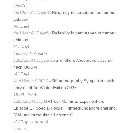
Linz/AT
thu
10
dec
All Day
fri
11
Reliability in percutaneous tumour
ablation
(All Day)
thu
10
dec
All Day
fri
11
Reliability in percutaneous tumour
ablation
(All Day)
Innsbruck, Austria
sat
12
dec
All Day
sun
13
Grundkurs Abdomenultraschall
nach ÖGUM
(All Day)
wed
16
dec
19:00
20:45
Mammography Symposium with
László Tabár: Winter Edition 2026
19:00 - 20:45
sat
19
dec
All Day
MRT der Mamma: Expertenkurs
Episode 1 - Special Fokus: "Hintergrundandreicherung,
DWI und intraduktale Läsionen"
(All Day: saturday)
january