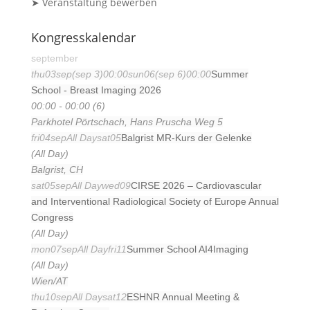
➤ Veranstaltung bewerben
Kongresskalendar
september
thu
03
sep
(sep 3)
00:00
sun
06
(sep 6)
00:00
Summer
School - Breast Imaging 2026
00:00 - 00:00 (6)
Parkhotel Pörtschach
, Hans Pruscha Weg 5
fri
04
sep
All Day
sat
05
Balgrist MR-Kurs der Gelenke
(All Day)
Balgrist, CH
sat
05
sep
All Day
wed
09
CIRSE 2026 – Cardiovascular
and Interventional Radiological Society of Europe Annual
Congress
(All Day)
mon
07
sep
All Day
fri
11
Summer School AI4Imaging
(All Day)
Wien/AT
thu
10
sep
All Day
sat
12
ESHNR Annual Meeting &