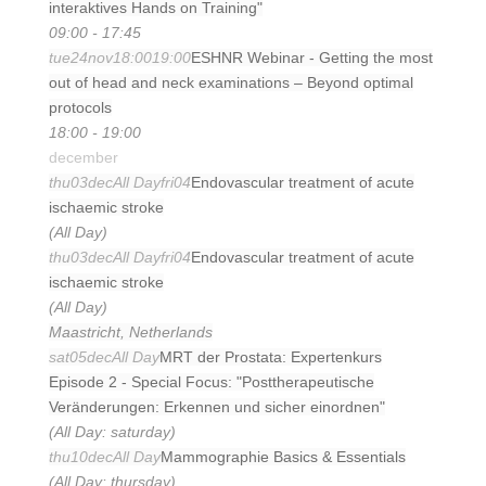
interaktives Hands on Training"
09:00 - 17:45
tue
24
nov
18:00
19:00
ESHNR Webinar - Getting the most
out of head and neck examinations – Beyond optimal
protocols
18:00 - 19:00
december
thu
03
dec
All Day
fri
04
Endovascular treatment of acute
ischaemic stroke
(All Day)
thu
03
dec
All Day
fri
04
Endovascular treatment of acute
ischaemic stroke
(All Day)
Maastricht, Netherlands
sat
05
dec
All Day
MRT der Prostata: Expertenkurs
Episode 2 - Special Focus: "Posttherapeutische
Veränderungen: Erkennen und sicher einordnen"
(All Day: saturday)
thu
10
dec
All Day
Mammographie Basics & Essentials
(All Day: thursday)