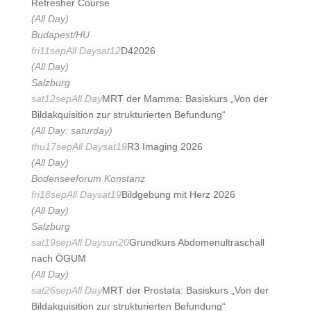
Refresher Course
(All Day)
Budapest/HU
fri
11
sep
All Day
sat
12
D42026
(All Day)
Salzburg
sat
12
sep
All Day
MRT der Mamma: Basiskurs „Von der
Bildakquisition zur strukturierten Befundung“
(All Day: saturday)
thu
17
sep
All Day
sat
19
R3 Imaging 2026
(All Day)
Bodenseeforum Konstanz
fri
18
sep
All Day
sat
19
Bildgebung mit Herz 2026
(All Day)
Salzburg
sat
19
sep
All Day
sun
20
Grundkurs Abdomenultraschall
nach ÖGUM
(All Day)
sat
26
sep
All Day
MRT der Prostata: Basiskurs „Von der
Bildakquisition zur strukturierten Befundung“