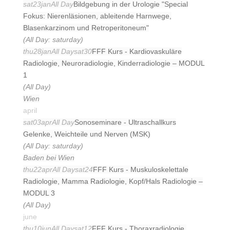
sat
23
jan
All Day
Bildgebung in der Urologie "Special
Fokus: Nierenläsionen, ableitende Harnwege,
Blasenkarzinom und Retroperitoneum"
(All Day: saturday)
thu
28
jan
All Day
sat
30
FFF Kurs - Kardiovaskuläre
Radiologie, Neuroradiologie, Kinderradiologie – MODUL
1
(All Day)
Wien
april
sat
03
apr
All Day
Sonoseminare - Ultraschallkurs
Gelenke, Weichteile und Nerven (MSK)
(All Day: saturday)
Baden bei Wien
thu
22
apr
All Day
sat
24
FFF Kurs - Muskuloskelettale
Radiologie, Mamma Radiologie, Kopf/Hals Radiologie –
MODUL 3
(All Day)
june
thu
10
jun
All Day
sat
12
FFF Kurs - Thoraxradiologie,