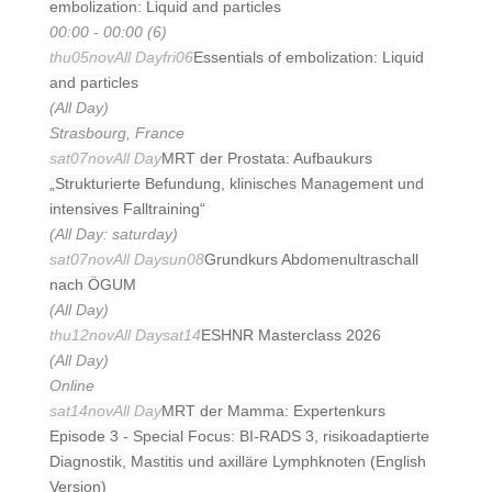
embolization: Liquid and particles
00:00 - 00:00 (6)
thu
05
nov
All Day
fri
06
Essentials of embolization: Liquid
and particles
(All Day)
Strasbourg, France
sat
07
nov
All Day
MRT der Prostata: Aufbaukurs
„Strukturierte Befundung, klinisches Management und
intensives Falltraining“
(All Day: saturday)
sat
07
nov
All Day
sun
08
Grundkurs Abdomenultraschall
nach ÖGUM
(All Day)
thu
12
nov
All Day
sat
14
ESHNR Masterclass 2026
(All Day)
Online
sat
14
nov
All Day
MRT der Mamma: Expertenkurs
Episode 3 - Special Focus: BI-RADS 3, risikoadaptierte
Diagnostik, Mastitis und axilläre Lymphknoten (English
Version)