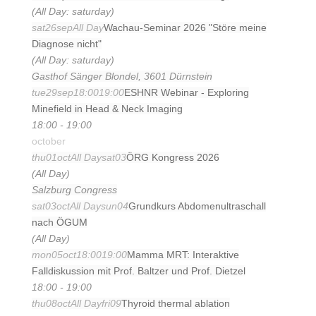
(All Day: saturday)
sat
26
sep
All Day
Wachau-Seminar 2026 "Störe meine
Diagnose nicht"
(All Day: saturday)
Gasthof Sänger Blondel, 3601 Dürnstein
tue
29
sep
18:00
19:00
ESHNR Webinar - Exploring
Minefield in Head & Neck Imaging
18:00 - 19:00
october
thu
01
oct
All Day
sat
03
ÖRG Kongress 2026
(All Day)
Salzburg Congress
sat
03
oct
All Day
sun
04
Grundkurs Abdomenultraschall
nach ÖGUM
(All Day)
mon
05
oct
18:00
19:00
Mamma MRT: Interaktive
Falldiskussion mit Prof. Baltzer und Prof. Dietzel
18:00 - 19:00
thu
08
oct
All Day
fri
09
Thyroid thermal ablation