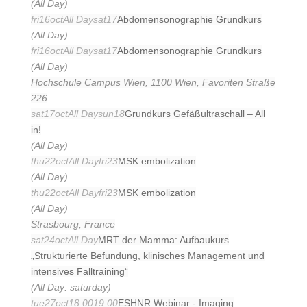
(All Day)
fri
16
oct
All Day
sat
17
Abdomensonographie Grundkurs
(All Day)
fri
16
oct
All Day
sat
17
Abdomensonographie Grundkurs
(All Day)
Hochschule Campus Wien, 1100 Wien, Favoriten Straße
226
sat
17
oct
All Day
sun
18
Grundkurs Gefäßultraschall – All
in!
(All Day)
thu
22
oct
All Day
fri
23
MSK embolization
(All Day)
thu
22
oct
All Day
fri
23
MSK embolization
(All Day)
Strasbourg, France
sat
24
oct
All Day
MRT der Mamma: Aufbaukurs
„Strukturierte Befundung, klinisches Management und
intensives Falltraining“
(All Day: saturday)
tue
27
oct
18:00
19:00
ESHNR Webinar - Imaging