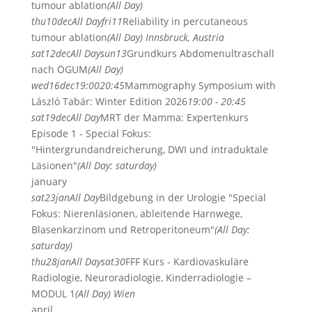
tumour ablation
(All Day)
thu
10
dec
All Day
fri
11
Reliability in percutaneous
tumour ablation
(All Day)
Innsbruck, Austria
sat
12
dec
All Day
sun
13
Grundkurs Abdomenultraschall
nach ÖGUM
(All Day)
wed
16
dec
19:00
20:45
Mammography Symposium with
László Tabár: Winter Edition 2026
19:00 - 20:45
sat
19
dec
All Day
MRT der Mamma: Expertenkurs
Episode 1 - Special Fokus:
"Hintergrundandreicherung, DWI und intraduktale
Läsionen"
(All Day: saturday)
january
sat
23
jan
All Day
Bildgebung in der Urologie "Special
Fokus: Nierenläsionen, ableitende Harnwege,
Blasenkarzinom und Retroperitoneum"
(All Day:
saturday)
thu
28
jan
All Day
sat
30
FFF Kurs - Kardiovaskuläre
Radiologie, Neuroradiologie, Kinderradiologie –
MODUL 1
(All Day)
Wien
april