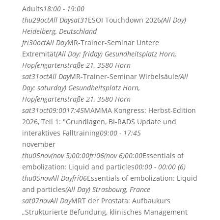
Adults
18:00 - 19:00
thu
29
oct
All Day
sat
31
ESOI Touchdown 2026
(All Day)
Heidelberg, Deutschland
fri
30
oct
All Day
MR-Trainer-Seminar Untere
Extremität
(All Day: friday)
Gesundheitsplatz Horn,
Hopfengartenstraße 21, 3580 Horn
sat
31
oct
All Day
MR-Trainer-Seminar Wirbelsäule
(All
Day: saturday)
Gesundheitsplatz Horn,
Hopfengartenstraße 21, 3580 Horn
sat
31
oct
09:00
17:45
MAMMA Kongress: Herbst-Edition
2026, Teil 1: "Grundlagen, BI-RADS Update und
interaktives Falltraining
09:00 - 17:45
november
thu
05
nov
(nov 5)
00:00
fri
06
(nov 6)
00:00
Essentials of
embolization: Liquid and particles
00:00 - 00:00 (6)
thu
05
nov
All Day
fri
06
Essentials of embolization: Liquid
and particles
(All Day)
Strasbourg, France
sat
07
nov
All Day
MRT der Prostata: Aufbaukurs
„Strukturierte Befundung, klinisches Management