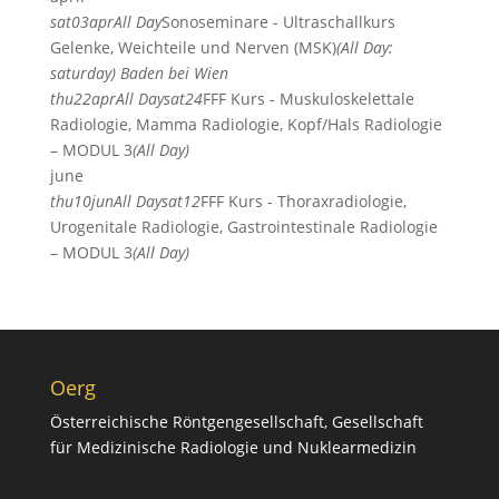
sat
03
apr
All Day
Sonoseminare - Ultraschallkurs
Gelenke, Weichteile und Nerven (MSK)
(All Day:
saturday)
Baden bei Wien
thu
22
apr
All Day
sat
24
FFF Kurs - Muskuloskelettale
Radiologie, Mamma Radiologie, Kopf/Hals Radiologie
– MODUL 3
(All Day)
june
thu
10
jun
All Day
sat
12
FFF Kurs - Thoraxradiologie,
Urogenitale Radiologie, Gastrointestinale Radiologie
– MODUL 3
(All Day)
Oerg
Österreichische Röntgengesellschaft, Gesellschaft
für Medizinische Radiologie und Nuklearmedizin