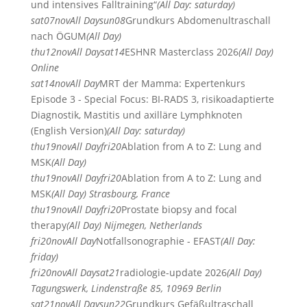
und intensives Falltraining“
(All Day: saturday)
sat
07
nov
All Day
sun
08
Grundkurs Abdomenultraschall
nach ÖGUM
(All Day)
thu
12
nov
All Day
sat
14
ESHNR Masterclass 2026
(All Day)
Online
sat
14
nov
All Day
MRT der Mamma: Expertenkurs
Episode 3 - Special Focus: BI-RADS 3, risikoadaptierte
Diagnostik, Mastitis und axilläre Lymphknoten
(English Version)
(All Day: saturday)
thu
19
nov
All Day
fri
20
Ablation from A to Z: Lung and
MSK
(All Day)
thu
19
nov
All Day
fri
20
Ablation from A to Z: Lung and
MSK
(All Day)
Strasbourg, France
thu
19
nov
All Day
fri
20
Prostate biopsy and focal
therapy
(All Day)
Nijmegen, Netherlands
fri
20
nov
All Day
Notfallsonographie - EFAST
(All Day:
friday)
fri
20
nov
All Day
sat
21
radiologie-update 2026
(All Day)
Tagungswerk, Lindenstraße 85, 10969 Berlin
sat
21
nov
All Day
sun
22
Grundkurs Gefäßultraschall