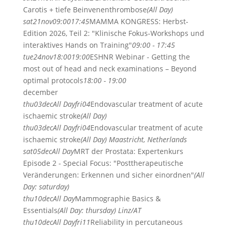
Carotis + tiefe Beinvenenthrombose
(All Day)
sat
21
nov
09:00
17:45
MAMMA KONGRESS: Herbst-
Edition 2026, Teil 2: "Klinische Fokus-Workshops und
interaktives Hands on Training"
09:00 - 17:45
tue
24
nov
18:00
19:00
ESHNR Webinar - Getting the
most out of head and neck examinations – Beyond
optimal protocols
18:00 - 19:00
december
thu
03
dec
All Day
fri
04
Endovascular treatment of acute
ischaemic stroke
(All Day)
thu
03
dec
All Day
fri
04
Endovascular treatment of acute
ischaemic stroke
(All Day)
Maastricht, Netherlands
sat
05
dec
All Day
MRT der Prostata: Expertenkurs
Episode 2 - Special Focus: "Posttherapeutische
Veränderungen: Erkennen und sicher einordnen"
(All
Day: saturday)
thu
10
dec
All Day
Mammographie Basics &
Essentials
(All Day: thursday)
Linz/AT
thu
10
dec
All Day
fri
11
Reliability in percutaneous