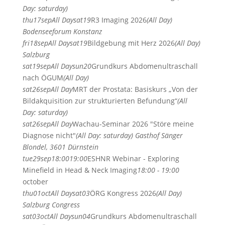
Day: saturday)
thu
17
sep
All Day
sat
19
R3 Imaging 2026
(All Day)
Bodenseeforum Konstanz
fri
18
sep
All Day
sat
19
Bildgebung mit Herz 2026
(All Day)
Salzburg
sat
19
sep
All Day
sun
20
Grundkurs Abdomenultraschall
nach ÖGUM
(All Day)
sat
26
sep
All Day
MRT der Prostata: Basiskurs „Von der
Bildakquisition zur strukturierten Befundung“
(All
Day: saturday)
sat
26
sep
All Day
Wachau-Seminar 2026 "Störe meine
Diagnose nicht"
(All Day: saturday)
Gasthof Sänger
Blondel, 3601 Dürnstein
tue
29
sep
18:00
19:00
ESHNR Webinar - Exploring
Minefield in Head & Neck Imaging
18:00 - 19:00
october
thu
01
oct
All Day
sat
03
ÖRG Kongress 2026
(All Day)
Salzburg Congress
sat
03
oct
All Day
sun
04
Grundkurs Abdomenultraschall