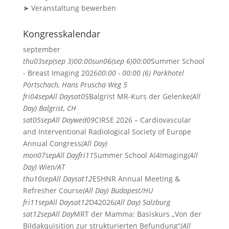
➤ Veranstaltung bewerben
Kongresskalendar
september
thu
03
sep
(sep 3)
00:00
sun
06
(sep 6)
00:00
Summer School
- Breast Imaging 2026
00:00 - 00:00 (6)
Parkhotel
Pörtschach
, Hans Pruscha Weg 5
fri
04
sep
All Day
sat
05
Balgrist MR-Kurs der Gelenke
(All
Day)
Balgrist, CH
sat
05
sep
All Day
wed
09
CIRSE 2026 – Cardiovascular
and Interventional Radiological Society of Europe
Annual Congress
(All Day)
mon
07
sep
All Day
fri
11
Summer School AI4Imaging
(All
Day)
Wien/AT
thu
10
sep
All Day
sat
12
ESHNR Annual Meeting &
Refresher Course
(All Day)
Budapest/HU
fri
11
sep
All Day
sat
12
D42026
(All Day)
Salzburg
sat
12
sep
All Day
MRT der Mamma: Basiskurs „Von der
Bildakquisition zur strukturierten Befundung“
(All