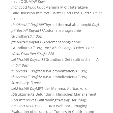
nach ÖGUM
(All Day)
mon
05
oct
18:00
19:00
Mamma MRT: Interaktive
Falldiskussion mit Prof. Baltzer und Prof. Dietzel
18:00
- 19:00
thu
08
oct
All Day
fri
09
Thyroid thermal ablation
(All Day)
fri
16
oct
All Day
sat
17
Abdomensonographie
Grundkurs
(All Day)
fri
16
oct
All Day
sat
17
Abdomensonographie
Grundkurs
(All Day)
Hochschule Campus Wien, 1100
Wien, Favoriten Straße 226
sat
17
oct
All Day
sun
18
Grundkurs Gefäßultraschall – All
in!
(All Day)
thu
22
oct
All Day
fri
23
MSK embolization
(All Day)
thu
22
oct
All Day
fri
23
MSK embolization
(All Day)
Strasbourg, France
sat
24
oct
All Day
MRT der Mamma: Aufbaukurs
„Strukturierte Befundung, klinisches Management
und intensives Falltraining“
(All Day: saturday)
tue
27
oct
18:00
19:00
ESHNR Webinar - Imaging
Evaluation of Intraocular Tumors in Children and