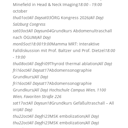
Minefield in Head & Neck Imaging
18:00 - 19:00
october
thu
01
oct
All Day
sat
03
ÖRG Kongress 2026
(All Day)
Salzburg Congress
sat
03
oct
All Day
sun
04
Grundkurs Abdomenultraschall
nach ÖGUM
(All Day)
mon
05
oct
18:00
19:00
Mamma MRT: Interaktive
Falldiskussion mit Prof. Baltzer und Prof. Dietzel
18:00
- 19:00
thu
08
oct
All Day
fri
09
Thyroid thermal ablation
(All Day)
fri
16
oct
All Day
sat
17
Abdomensonographie
Grundkurs
(All Day)
fri
16
oct
All Day
sat
17
Abdomensonographie
Grundkurs
(All Day)
Hochschule Campus Wien, 1100
Wien, Favoriten Straße 226
sat
17
oct
All Day
sun
18
Grundkurs Gefäßultraschall – All
in!
(All Day)
thu
22
oct
All Day
fri
23
MSK embolization
(All Day)
thu
22
oct
All Day
fri
23
MSK embolization
(All Day)