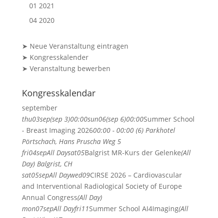
01 2021
04 2020
➤ Neue Veranstaltung eintragen
➤ Kongresskalender
➤ Veranstaltung bewerben
Kongresskalendar
september
thu
03
sep
(sep 3)
00:00
sun
06
(sep 6)
00:00
Summer School
- Breast Imaging 2026
00:00 - 00:00 (6)
Parkhotel
Pörtschach
, Hans Pruscha Weg 5
fri
04
sep
All Day
sat
05
Balgrist MR-Kurs der Gelenke
(All
Day)
Balgrist, CH
sat
05
sep
All Day
wed
09
CIRSE 2026 – Cardiovascular
and Interventional Radiological Society of Europe
Annual Congress
(All Day)
mon
07
sep
All Day
fri
11
Summer School AI4Imaging
(All