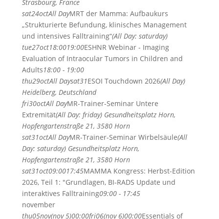
Strasbourg, France
sat
24
oct
All Day
MRT der Mamma: Aufbaukurs
„Strukturierte Befundung, klinisches Management
und intensives Falltraining“
(All Day: saturday)
tue
27
oct
18:00
19:00
ESHNR Webinar - Imaging
Evaluation of Intraocular Tumors in Children and
Adults
18:00 - 19:00
thu
29
oct
All Day
sat
31
ESOI Touchdown 2026
(All Day)
Heidelberg, Deutschland
fri
30
oct
All Day
MR-Trainer-Seminar Untere
Extremität
(All Day: friday)
Gesundheitsplatz Horn,
Hopfengartenstraße 21, 3580 Horn
sat
31
oct
All Day
MR-Trainer-Seminar Wirbelsäule
(All
Day: saturday)
Gesundheitsplatz Horn,
Hopfengartenstraße 21, 3580 Horn
sat
31
oct
09:00
17:45
MAMMA Kongress: Herbst-Edition
2026, Teil 1: "Grundlagen, BI-RADS Update und
interaktives Falltraining
09:00 - 17:45
november
thu
05
nov
(nov 5)
00:00
fri
06
(nov 6)
00:00
Essentials of