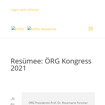
Login with ePortal
MyUserArea
Login
Resümee: ÖRG Kongress
2021
„N
ÖRG Präsidentin Prof. Dr. Rosemarie Forstner
eu