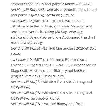
embolization: Liquid and particles
00:00 - 00:00 (6)
thu
05
nov
All Day
fri
06
Essentials of embolization: Liquid
and particles
(All Day)
Strasbourg, France
sat
07
nov
All Day
MRT der Prostata: Aufbaukurs
„Strukturierte Befundung, klinisches Management
und intensives Falltraining“
(All Day: saturday)
sat
07
nov
All Day
sun
08
Grundkurs Abdomenultraschall
nach ÖGUM
(All Day)
thu
12
nov
All Day
sat
14
ESHNR Masterclass 2026
(All Day)
Online
sat
14
nov
All Day
MRT der Mamma: Expertenkurs
Episode 3 - Special Focus: BI-RADS 3, risikoadaptierte
Diagnostik, Mastitis und axilläre Lymphknoten
(English Version)
(All Day: saturday)
thu
19
nov
All Day
fri
20
Ablation from A to Z: Lung and
MSK
(All Day)
thu
19
nov
All Day
fri
20
Ablation from A to Z: Lung and
MSK
(All Day)
Strasbourg, France
thu
19
nov
All Day
fri
20
Prostate biopsy and focal