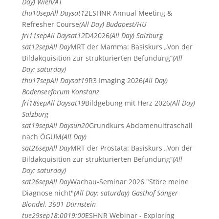
Day)
Wien/AT
thu
10
sep
All Day
sat
12
ESHNR Annual Meeting &
Refresher Course
(All Day)
Budapest/HU
fri
11
sep
All Day
sat
12
D42026
(All Day)
Salzburg
sat
12
sep
All Day
MRT der Mamma: Basiskurs „Von der
Bildakquisition zur strukturierten Befundung“
(All
Day: saturday)
thu
17
sep
All Day
sat
19
R3 Imaging 2026
(All Day)
Bodenseeforum Konstanz
fri
18
sep
All Day
sat
19
Bildgebung mit Herz 2026
(All Day)
Salzburg
sat
19
sep
All Day
sun
20
Grundkurs Abdomenultraschall
nach ÖGUM
(All Day)
sat
26
sep
All Day
MRT der Prostata: Basiskurs „Von der
Bildakquisition zur strukturierten Befundung“
(All
Day: saturday)
sat
26
sep
All Day
Wachau-Seminar 2026 "Störe meine
Diagnose nicht"
(All Day: saturday)
Gasthof Sänger
Blondel, 3601 Dürnstein
tue
29
sep
18:00
19:00
ESHNR Webinar - Exploring