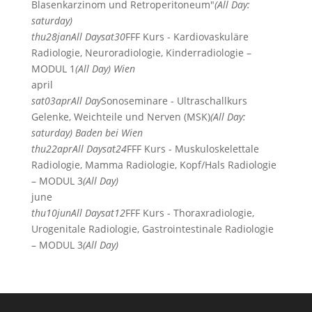
Blasenkarzinom und Retroperitoneum"
(All Day:
saturday)
thu
28
jan
All Day
sat
30
FFF Kurs - Kardiovaskuläre
Radiologie, Neuroradiologie, Kinderradiologie –
MODUL 1
(All Day)
Wien
april
sat
03
apr
All Day
Sonoseminare - Ultraschallkurs
Gelenke, Weichteile und Nerven (MSK)
(All Day:
saturday)
Baden bei Wien
thu
22
apr
All Day
sat
24
FFF Kurs - Muskuloskelettale
Radiologie, Mamma Radiologie, Kopf/Hals Radiologie
– MODUL 3
(All Day)
june
thu
10
jun
All Day
sat
12
FFF Kurs - Thoraxradiologie,
Urogenitale Radiologie, Gastrointestinale Radiologie
– MODUL 3
(All Day)