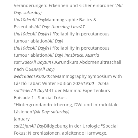
Veränderungen: Erkennen und sicher einordnen"
(All
Day: saturday)
thu
10
dec
All Day
Mammographie Basics &
Essentials
(All Day: thursday)
Linz/AT
thu
10
dec
All Day
fri
11
Reliability in percutaneous
tumour ablation
(All Day)
thu
10
dec
All Day
fri
11
Reliability in percutaneous
tumour ablation
(All Day)
Innsbruck, Austria
sat
12
dec
All Day
sun
13
Grundkurs Abdomenultraschall
nach ÖGUM
(All Day)
wed
16
dec
19:00
20:45
Mammography Symposium with
László Tabár: Winter Edition 2026
19:00 - 20:45
sat
19
dec
All Day
MRT der Mamma: Expertenkurs
Episode 1 - Special Fokus:
"Hintergrundandreicherung, DWI und intraduktale
Läsionen"
(All Day: saturday)
january
sat
23
jan
All Day
Bildgebung in der Urologie "Special
Fokus: Nierenläsionen, ableitende Harnwege,