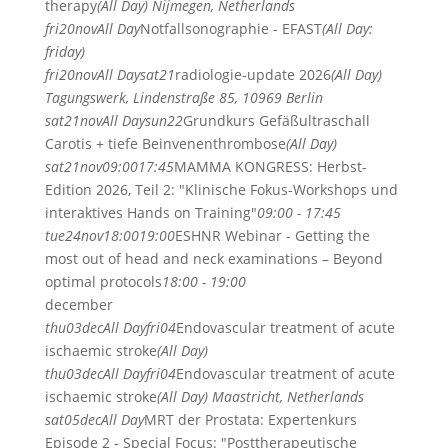
therapy
(All Day)
Nijmegen, Netherlands
fri
20
nov
All Day
Notfallsonographie - EFAST
(All Day:
friday)
fri
20
nov
All Day
sat
21
radiologie-update 2026
(All Day)
Tagungswerk, Lindenstraße 85, 10969 Berlin
sat
21
nov
All Day
sun
22
Grundkurs Gefäßultraschall
Carotis + tiefe Beinvenenthrombose
(All Day)
sat
21
nov
09:00
17:45
MAMMA KONGRESS: Herbst-
Edition 2026, Teil 2: "Klinische Fokus-Workshops und
interaktives Hands on Training"
09:00 - 17:45
tue
24
nov
18:00
19:00
ESHNR Webinar - Getting the
most out of head and neck examinations – Beyond
optimal protocols
18:00 - 19:00
december
thu
03
dec
All Day
fri
04
Endovascular treatment of acute
ischaemic stroke
(All Day)
thu
03
dec
All Day
fri
04
Endovascular treatment of acute
ischaemic stroke
(All Day)
Maastricht, Netherlands
sat
05
dec
All Day
MRT der Prostata: Expertenkurs
Episode 2 - Special Focus: "Posttherapeutische